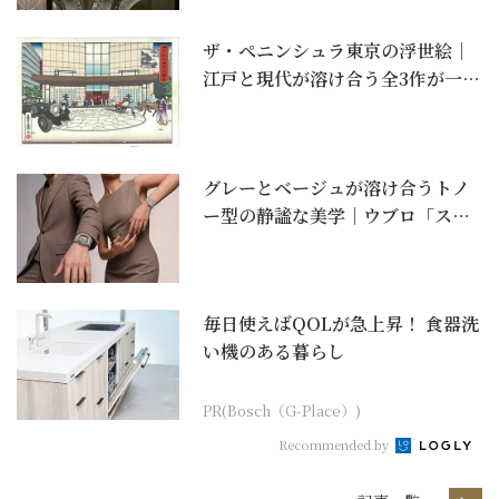
ザ・ペニンシュラ東京の浮世絵｜
江戸と現代が溶け合う全3作が一般
購入可能に
グレーとベージュが溶け合うトノ
ー型の静謐な美学｜ウブロ「スピ
リット オブ ビッグ...
毎日使えばQOLが急上昇！ 食器洗
い機のある暮らし
PR(Bosch（G-Place）)
Recommended by