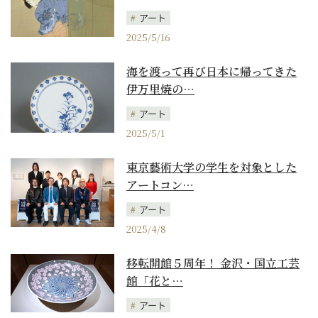
アート
2025/5/16
海を渡って再び日本に帰ってきた
伊万里焼の…
アート
2025/5/1
東京藝術大学の学生を対象とした
アートコン…
アート
2025/4/8
移転開館５周年！ 金沢・国立工芸
館「花と…
アート