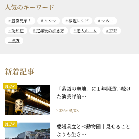
人気のキーワード
豊臣兄弟！
クルマ
減塩レシピ
マネー
認知症
定年後の歩き方
老人ホーム
京都
漢方
新着記事
NEW
「落語の聖地」に１年間通い続け
た演芸評論…
2026/08/08
NEW
愛媛県立とべ動物園｜見せること
よりも生き…