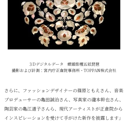
３Dデジタルデータ 螺鈿紫檀五絃琵琶
撮影および計測：宮内庁正倉院事務所・TOPPAN株式会社
さらに、ファッションデザイナーの篠原ともえさん、音楽
プロデューサーの亀田誠治さん、写真家の瀧本幹也さん、
陶芸家の亀江道子さんら、現代アーティストが正倉院から
インスピレーションを受けて手がけた新作を披露します」