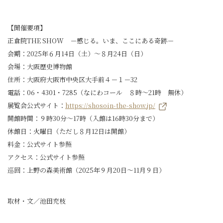
【開催要項】
正倉院THE SHOW －感じる。いま、ここにある奇跡－
会期：2025年６月14日（土）～８月24日（日）
会場：大阪歴史博物館
住所：大阪府大阪市中央区大手前４－１－32
電話：06・4301・7285（なにわコール ８時～21時 無休）
展覧会公式サイト：
https://shosoin-the-show.jp/
開館時間：９時30分～17時（入館は16時30分まで）
休館日：火曜日（ただし８月12日は開館）
料金：公式サイト参照
アクセス：公式サイト参照
巡回：上野の森美術館（2025年９月20日～11月９日）
取材・文／池田充枝