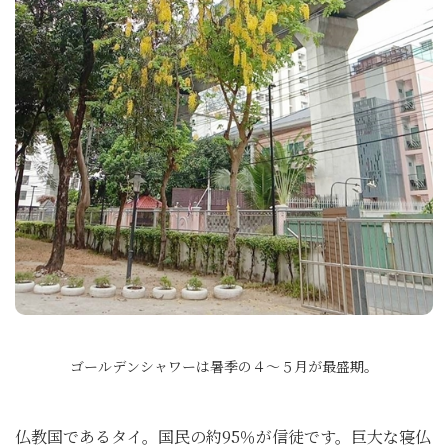
ゴールデンシャワーは暑季の４～５月が最盛期。
仏教国であるタイ。国民の約95％が信徒です。巨大な寝仏