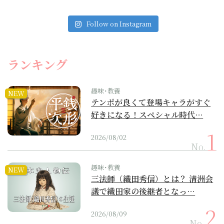
Follow on Instagram
ランキング
趣味･教養
NEW
テンポが良くて登場キャラがすぐ
好きになる！スペシャル時代…
2026/08/02
No.
趣味･教養
NEW
三法師（織田秀信）とは？ 清洲会
議で織田家の後継者となっ…
2026/08/09
No.