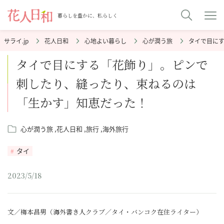
暮らしを豊かに、私らしく
花人日和
心地よい暮らし
心が潤う旅
タイで目に
タイで目にする「花飾り」。ピンで
刺したり、縫ったり、束ねるのは
「生かす」知恵だった！
心が潤う旅
花人日和
旅行
海外旅行
タイ
2023/5/18
文／梅本昌男（海外書き人クラブ／タイ・バンコク在住ライター）