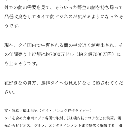
外での蘭の需要を見て、そういった野生の蘭を持ち帰って
品種改良をしてタイで蘭ビジネスが広がるようになったそ
うです。
現在、タイ国内で生育される蘭の半分近くが輸出され、そ
の年間売り上げ額は約7000万ドル（約２億7000万円）に
も上るそうです。
花好きなの貴方、是非タイへお見えになって癒されてくだ
さい。
文・写真／梅本昌男（タイ・バンコク在住ライター）
タイを含めた東南アジア各国で取材、JAL機内誌アゴラなどに執筆。観
光からビジネス、グルメ、エンタテインメントまで幅広く網羅する。海