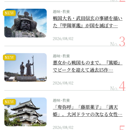
趣味･教養
NEW
戦国大名・武田信玄の事績を描い
た『甲陽軍鑑』が国を滅ぼす…
2026/08/02
No.
趣味･教養
NEW
悪女から戦国ものまで。『篤姫』
でピークを迎えて過去15作…
2026/08/02
No.
趣味･教養
NEW
「卑弥呼」「藤原薬子」「満天
姫」。大河ドラマの次なる女性…
2026/08/02