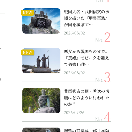
No.
戦国大名・武田信玄の事
NEW
績を描いた『甲陽軍鑑』
が国を滅ぼす…
2026/08/02
No.
を
悪女から戦国ものまで。
NEW
『篤姫』でピークを迎え
て過去15作…
2026/08/02
６
No.
豊臣秀吉の甥・秀次の切
腹はどのように行われた
のか？
2026/07/26
No.
衝撃の羽柴与一郎「初陣