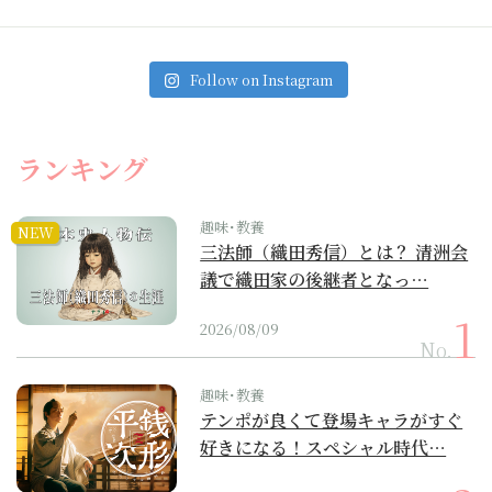
Follow on Instagram
ランキング
趣味･教養
NEW
三法師（織田秀信）とは？ 清洲会
議で織田家の後継者となっ…
2026/08/09
No.
趣味･教養
テンポが良くて登場キャラがすぐ
好きになる！スペシャル時代…