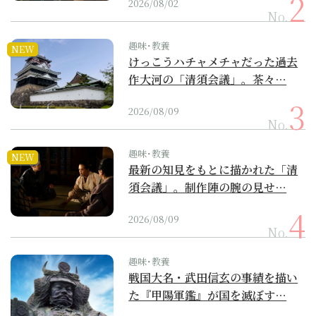
2026/08/02
No.
趣味･教養
NEW
けっこうハチャメチャだった過去
作大河の「清須会議」。茶々…
2026/08/09
No.
趣味･教養
NEW
最新の知見をもとに描かれた「清
須会議」。制作陣の腕の見せ…
2026/08/09
No.
趣味･教養
戦国大名・武田信玄の事績を描い
た『甲陽軍鑑』が国を滅ぼす…