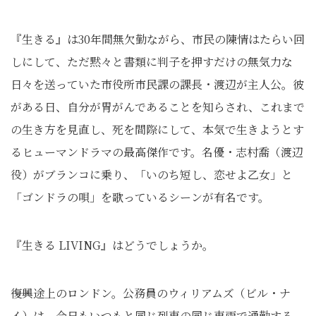
『生きる』は30年間無欠勤ながら、市民の陳情はたらい回
しにして、ただ黙々と書類に判子を押すだけの無気力な
日々を送っていた市役所市民課の課長・渡辺が主人公。彼
がある日、自分が胃がんであることを知らされ、これまで
の生き方を見直し、死を間際にして、本気で生きようとす
るヒューマンドラマの最高傑作です。名優・志村喬（渡辺
役）がブランコに乗り、「いのち短し、恋せよ乙女」と
「ゴンドラの唄」を歌っているシーンが有名です。
『生きる LIVING』はどうでしょうか。
――復興途上のロンドン。公務員のウィリアムズ（ビル・ナ
イ）は、今日もいつもと同じ列車の同じ車両で通勤する。