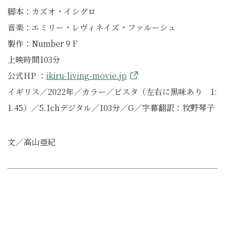
脚本：カズオ・イシグロ
音楽：エミリー・レヴィネイズ・ファルーシュ
製作：Number 9 F
上映時間103分
公式HP ：
ikiru-living-movie.jp
イギリス／2022年／カラー／ビスタ（左右に黒味あり 1:
1.45）／5.1chデジタル／103分／G／字幕翻訳：牧野琴子
文／高山亜紀