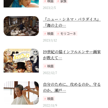
映画
家族
2023/2/5
『ニュー・シネマ・パラダイス』
『海の上の…
映画
モリコーネ
2023/1/12
19世紀の猫インフルエンサー画家
が教えて…
映画
2022/12/7
自分のために、攻めるのか、守る
のか。瀬戸…
映画
2022/11/9