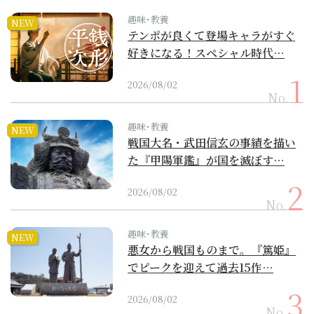
趣味･教養
NEW
テンポが良くて登場キャラがすぐ
好きになる！スペシャル時代…
2026/08/02
No.
趣味･教養
NEW
戦国大名・武田信玄の事績を描い
た『甲陽軍鑑』が国を滅ぼす…
2026/08/02
No.
趣味･教養
NEW
悪女から戦国ものまで。『篤姫』
でピークを迎えて過去15作…
2026/08/02
No.