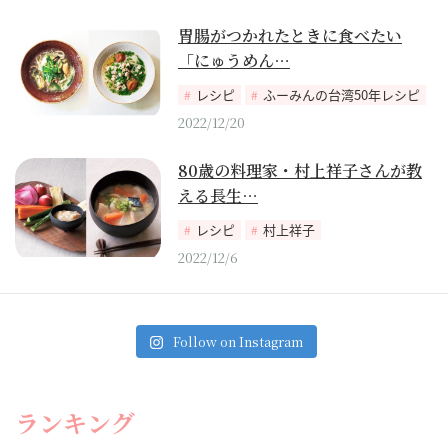
胃腸がつかれたときに食べたい
「にゅうめん…
レシピ
ふーみんの台湾50年レシピ
2022/12/20
80歳の料理家・村上祥子さんが教
える長生…
レシピ
村上祥子
2022/12/6
Follow on Instagram
ランキング