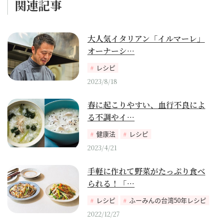
関連記事
大人気イタリアン「イルマーレ」
オーナーシ…
レシピ
2023/8/18
春に起こりやすい、血行不良によ
る不調やイ…
健康法
レシピ
2023/4/21
手軽に作れて野菜がたっぷり食べ
られる！「…
レシピ
ふーみんの台湾50年レシピ
2022/12/27