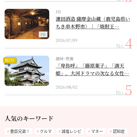
PR
濵田酒造 薩摩金山蔵（鹿児島県い
ちき串木野市）｜「焼酎王…
PR
2026/07/09
No.
趣味･教養
NEW
「卑弥呼」「藤原薬子」「満天
姫」。大河ドラマの次なる女性…
2026/08/02
No.
人気のキーワード
豊臣兄弟！
クルマ
減塩レシピ
マネー
認知症