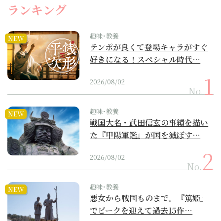
ランキング
趣味･教養
NEW
テンポが良くて登場キャラがすぐ
好きになる！スペシャル時代…
2026/08/02
No.
趣味･教養
NEW
戦国大名・武田信玄の事績を描い
た『甲陽軍鑑』が国を滅ぼす…
2026/08/02
No.
趣味･教養
NEW
悪女から戦国ものまで。『篤姫』
でピークを迎えて過去15作…