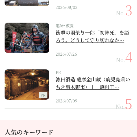
2026/08/02
No.
趣味･教養
衝撃の羽柴与一郎「初陣死」を語
ろう。どうして守り切れなか…
2026/07/26
No.
PR
濵田酒造 薩摩金山蔵（鹿児島県い
ちき串木野市）｜「焼酎王…
PR
2026/07/09
No.
人気のキーワード