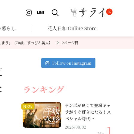
い暮らし
花人日和 Online Store
まう」【70歳、すっぴん美人】
2ページ目
Follow on Instagram
友
た
ランキング
テンポが良くて登場キャ
NEW
ラがすぐ好きになる！ス
ペシャル時代…
2026/08/02