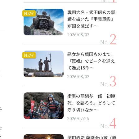
No.
戦国大名・武田信玄の事
NEW
績を描いた『甲陽軍鑑』
が国を滅ぼす…
2026/08/02
No.
悪女から戦国ものまで。
NEW
『篤姫』でピークを迎え
て過去15作…
な
2026/08/02
No.
衝撃の羽柴与一郎「初陣
死」を語ろう。どうして
に
守り切れなか…
く
2026/07/26
No.
た
く
濵田酒造 薩摩金山蔵（鹿