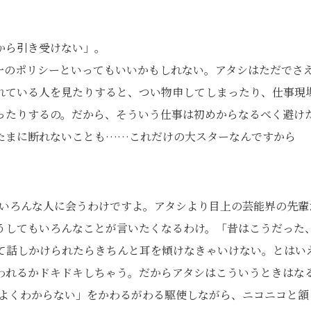
から引き受けない」。
一のポリシーといってもいいかもしれない。アタシはただでさ
れている人を見たりすると、つい物申してしまったり、仕事現
ったりするの。だから、そういう仕事は初めからなるべく避け
たまに断れないことも……これだけの大スターなんですから
、いろんな人に会うわけですよ。アタシより目上の芸能界の先輩
うしてもいろんなことが言いたくなるわけ。「昔はこうだった
て話しかけられたらきちんと耳を傾けなきゃいけない。とはい
われるかドキドキしちゃう。だからアタシはこういうときはな
「よくわからない」をかわるがわる駆使しながら、ニコニコと頷