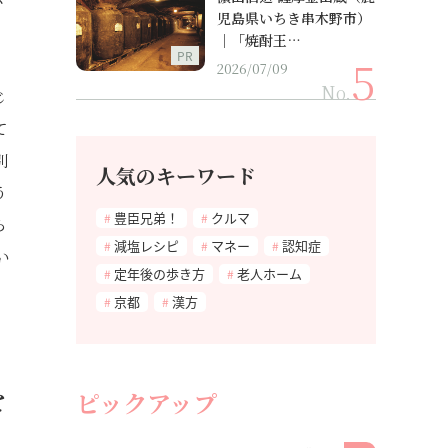
児島県いちき串木野市）
｜「焼酎王…
PR
2026/07/09
No.
じ
て
別
人気のキーワード
う
豊臣兄弟！
クルマ
ら
減塩レシピ
マネー
認知症
い
定年後の歩き方
老人ホーム
京都
漢方
を
ピックアップ