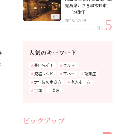
児島県いちき串木野市）
｜「焼酎王…
PR
2026/07/09
No.
人気のキーワード
著
も
豊臣兄弟！
クルマ
減塩レシピ
マネー
認知症
定年後の歩き方
老人ホーム
京都
漢方
ピックアップ