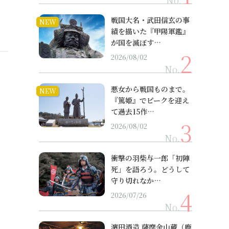
No.
戦国大名・武田信玄の事
NEW
績を描いた『甲陽軍鑑』
が国を滅ぼす…
2026/08/02
No.
悪女から戦国ものまで。
NEW
『篤姫』でピークを迎え
て過去15作…
2026/08/02
No.
衝撃の羽柴与一郎「初陣
死」を語ろう。どうして
守り切れなか…
2026/07/26
No.
濵田酒造 薩摩金山蔵（鹿