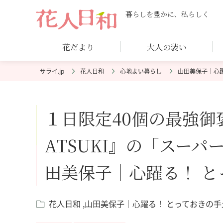
暮らしを豊かに、私らしく
花だより
大人の装い
花人日和
心地よい暮らし
山田美保子｜心
１日限定40個の最強御
ATSUKI』の「スー
田美保子｜心躍る！ 
花人日和
山田美保子｜心躍る！ とっておきの