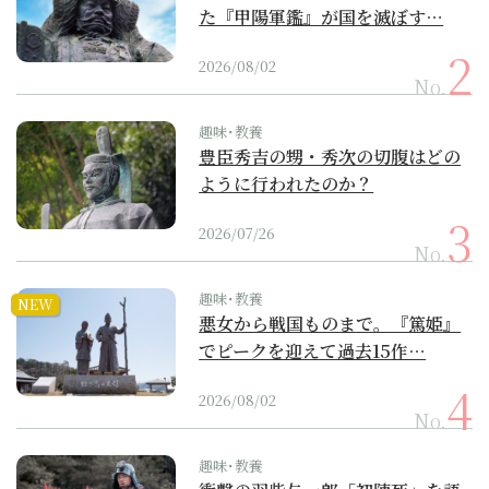
た『甲陽軍鑑』が国を滅ぼす…
2026/08/02
No.
趣味･教養
豊臣秀吉の甥・秀次の切腹はどの
ように行われたのか？
2026/07/26
No.
趣味･教養
NEW
悪女から戦国ものまで。『篤姫』
でピークを迎えて過去15作…
2026/08/02
No.
趣味･教養