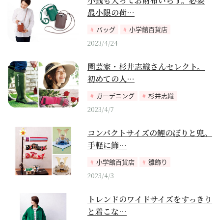
小銭も入ってお財布いらず。必要
最小限の荷…
バッグ
小学館百貨店
2023/4/24
園芸家・杉井志織さんセレクト。
初めての人…
ガーデニング
杉井志織
2023/4/7
コンパクトサイズの鯉のぼりと兜。
手軽に飾…
小学館百貨店
雛飾り
2023/4/3
トレンドのワイドサイズをすっきり
と着こな…