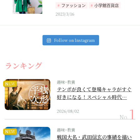
ファッション
小学館百貨店
2023/3/16
Follow on Instagram
ランキング
趣味･教養
NEW
テンポが良くて登場キャラがすぐ
好きになる！スペシャル時代…
2026/08/02
No.
趣味･教養
NEW
戦国大名・武田信玄の事績を描い