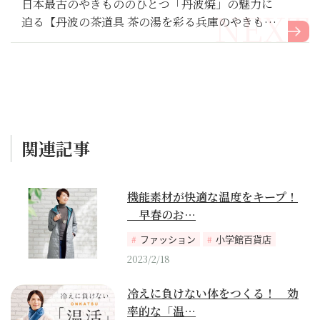
日本最古のやきもののひとつ「丹波焼」の魅力に
迫る【丹波の茶道具 茶の湯を彩る兵庫のやきも
の】
関連記事
機能素材が快適な温度をキープ！
早春のお…
ファッション
小学館百貨店
2023/2/18
冷えに負けない体をつくる！ 効
率的な「温…