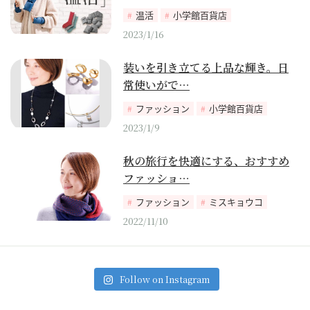
温活
小学館百貨店
2023/1/16
装いを引き立てる上品な輝き。日
常使いがで…
ファッション
小学館百貨店
2023/1/9
秋の旅行を快適にする、おすすめ
ファッショ…
ファッション
ミスキョウコ
2022/11/10
Follow on Instagram