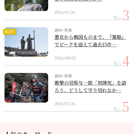
2026/07/26
No.
趣味･教養
NEW
悪女から戦国ものまで。『篤姫』
でピークを迎えて過去15作…
2026/08/02
No.
趣味･教養
衝撃の羽柴与一郎「初陣死」を語
ろう。どうして守り切れなか…
2026/07/26
No.