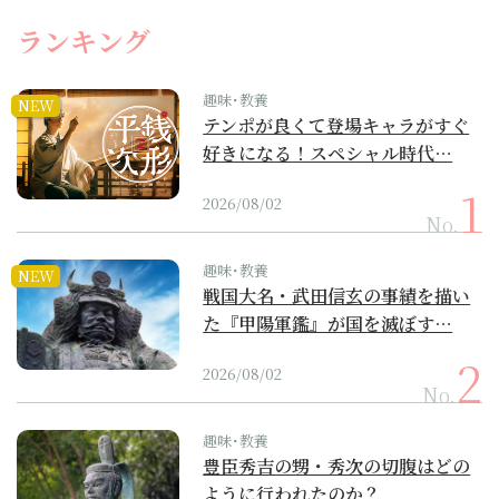
ランキング
趣味･教養
NEW
テンポが良くて登場キャラがすぐ
好きになる！スペシャル時代…
2026/08/02
No.
趣味･教養
NEW
戦国大名・武田信玄の事績を描い
た『甲陽軍鑑』が国を滅ぼす…
2026/08/02
No.
趣味･教養
豊臣秀吉の甥・秀次の切腹はどの
ように行われたのか？