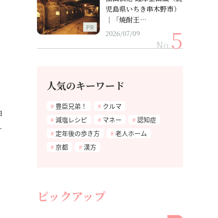
児島県いちき串木野市）
｜「焼酎王…
PR
2026/07/09
No.
人気のキーワード
、
豊臣兄弟！
クルマ
由
減塩レシピ
マネー
認知症
ー
定年後の歩き方
老人ホーム
京都
漢方
ピックアップ