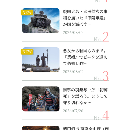
No.
戦国大名・武田信玄の事
NEW
績を描いた『甲陽軍鑑』
が国を滅ぼす…
2026/08/02
No.
悪女から戦国ものまで。
NEW
『篤姫』でピークを迎え
て過去15作…
2026/08/02
No.
衝撃の羽柴与一郎「初陣
死」を語ろう。どうして
守り切れなか…
2026/07/26
No.
濵田酒造 薩摩金山蔵（鹿