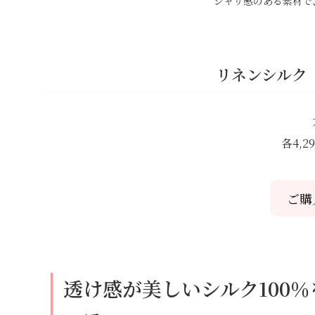
シャリ感のある素材で
リネンシルク
各4,
ご購
透け感が美しいシルク100