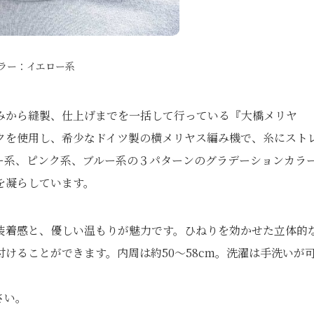
ラー：イエロー系
みから縫製、仕上げまでを一括して行っている『大橋メリヤ
クを使用し、希少なドイツ製の横メリヤス編み機で、糸にスト
ー系、ピンク系、ブルー系の３パターンのグラデーションカラ
を凝らしています。
装着感と、優しい温もりが魅力です。ひねりを効かせた立体的
けることができます。内周は約50～58cm。洗濯は手洗いが
さい。