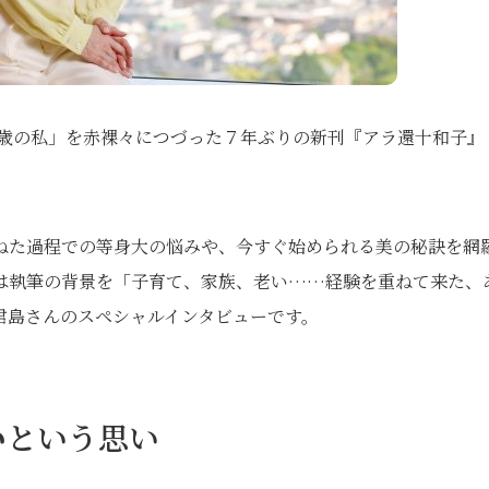
6歳の私」を赤裸々につづった７年ぶりの新刊『アラ還十和子』
ねた過程での等身大の悩みや、今すぐ始められる美の秘訣を網
は執筆の背景を「子育て、家族、老い……経験を重ねて来た、
君島さんのスペシャルインタビューです。
い
という思い