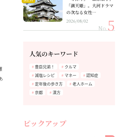
「満天姫」。大河ドラマ
の次なる女性…
2026/08/02
No.
人気のキーワード
豊臣兄弟！
クルマ
羅
減塩レシピ
マネー
認知症
あ
定年後の歩き方
老人ホーム
京都
漢方
ピックアップ