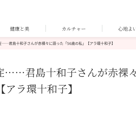
健康と美
カルチャー
心地よ
症……君島十和子さんが赤裸々に語った「56歳の私」【アラ環十和子】
症……君島十和子さんが赤裸
【アラ環十和子】