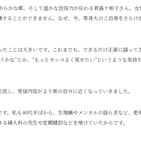
になめらかな肌、そして温かな包容力が伝わる君島十和子さん。女
像することができません。なぜ、今、等身大のご自身をさらけ
ったことは大きいです。これまでも、できるだけ正直に語って
うかな”とか、“もっとカッコよく見せたい”というような気持
交流し、発信内容がより素の自分に近くなっていきました。
です。私も40代半ばから、生理痛やメンタルの揺らぎなど、更
きる婦人科の先生や定期健診などを受けていたからです。