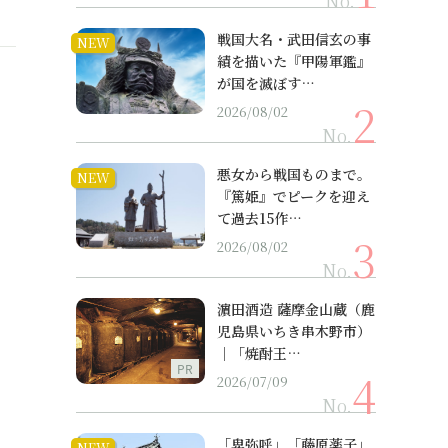
No.
戦国大名・武田信玄の事
NEW
績を描いた『甲陽軍鑑』
が国を滅ぼす…
2026/08/02
No.
悪女から戦国ものまで。
NEW
『篤姫』でピークを迎え
て過去15作…
2026/08/02
No.
濵田酒造 薩摩金山蔵（鹿
児島県いちき串木野市）
｜「焼酎王…
PR
2026/07/09
No.
「卑弥呼」「藤原薬子」
NEW