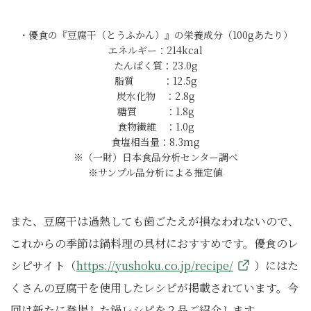
・優食の『豆腐干（とうふかん）』の栄養成分（100gあたり）
エネルギー：214kcal
たんぱく質：23.0g
脂質 ：12.5g
炭水化物 ：2.8g
糖質 ：1.8g
食物繊維 ：1.0g
食塩相当量：8.3mg
※（一財）日本食品分析センター調べ
※サンプル品分析による推定値
また、豆腐干は過熱しても歯ごたえが損なわれないので、
これからの季節は鍋料理の具材におすすめです。優食のレ
シピサイト（
https://yushoku.co.jp/recipe/
）にはた
くさんの豆腐干を使用したレシピが掲載されています。今
回は新たに登場した鍋レシピを２品ご紹介します。