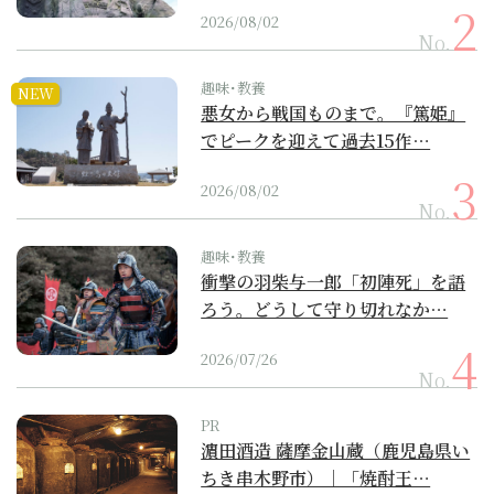
2026/08/02
No.
趣味･教養
NEW
悪女から戦国ものまで。『篤姫』
でピークを迎えて過去15作…
2026/08/02
No.
趣味･教養
衝撃の羽柴与一郎「初陣死」を語
ろう。どうして守り切れなか…
2026/07/26
No.
PR
濵田酒造 薩摩金山蔵（鹿児島県い
ちき串木野市）｜「焼酎王…