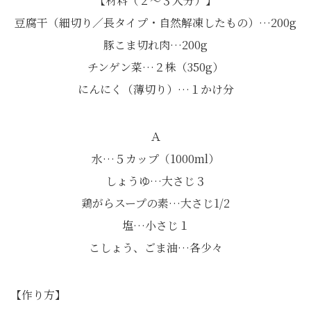
【材料（２～３人分）】
豆腐干（細切り／長タイプ・自然解凍したもの）…200g
豚こま切れ肉…200g
チンゲン菜…２株（350g）
にんにく（薄切り）…１かけ分
Ａ
水…５カップ（1000ml）
しょうゆ…大さじ３
鶏がらスープの素…大さじ1/2
塩…小さじ１
こしょう、ごま油…各少々
【作り方】