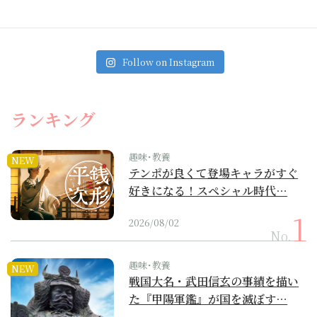
Follow on Instagram
ランキング
趣味･教養
NEW
テンポが良くて登場キャラがすぐ
好きになる！スペシャル時代…
2026/08/02
No.
趣味･教養
NEW
戦国大名・武田信玄の事績を描い
た『甲陽軍鑑』が国を滅ぼす…