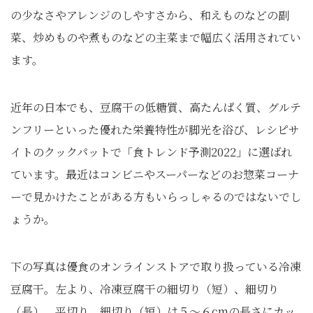
の少なさやアレンジのしやすさから、和えものなどの副
菜、炒めものや煮ものなどの主菜まで幅広く活用されてい
ます。
近年の日本でも、豆腐干の低糖質、高たんぱく質、グルテ
ンフリーといった優れた栄養特性が脚光を浴び、レシピサ
イトのクックパットで「食トレンド予測2022」に選ばれ
ています。最近はコンビニやスーパーなどのお惣菜コーナ
ーで見かけたことがある方もいらっしゃるのではないでし
ょうか。
下の写真は優食のオンラインストアで取り扱っている冷凍
豆腐干。左より、冷凍豆腐干の細切り（短）、細切り
（長）、平切り。細切り（短）は５～６cmの長さにカッ