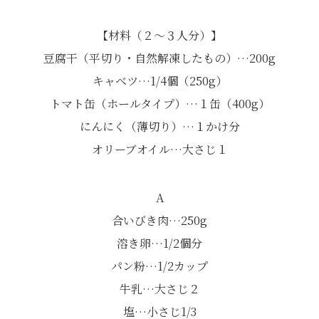
【材料（２～３人分）】
豆腐干（平切り・自然解凍したもの）…200g
キャベツ…1/4個（250g）
トマト缶（ホールタイプ）…１缶（400g）
にんにく（薄切り）…１かけ分
オリーブオイル…大さじ１
A
合いびき肉…250g
溶き卵…1/2個分
パン粉…1/2カップ
牛乳…大さじ２
塩…小さじ1/3