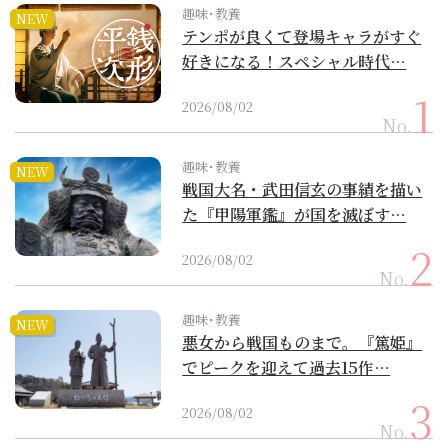
趣味･教養
NEW
テンポが良くて登場キャラがすぐ
好きになる！スペシャル時代…
2026/08/02
No.
趣味･教養
NEW
戦国大名・武田信玄の事績を描い
た『甲陽軍鑑』が国を滅ぼす…
2026/08/02
No.
趣味･教養
NEW
悪女から戦国ものまで。『篤姫』
でピークを迎えて過去15作…
2026/08/02
No.