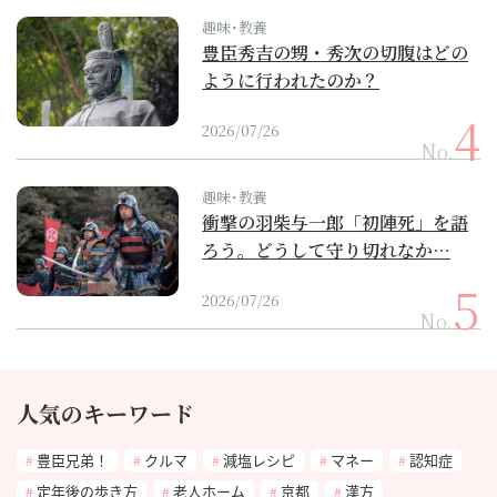
趣味･教養
豊臣秀吉の甥・秀次の切腹はどの
ように行われたのか？
2026/07/26
No.
趣味･教養
衝撃の羽柴与一郎「初陣死」を語
ろう。どうして守り切れなか…
2026/07/26
No.
人気のキーワード
豊臣兄弟！
クルマ
減塩レシピ
マネー
認知症
定年後の歩き方
老人ホーム
京都
漢方