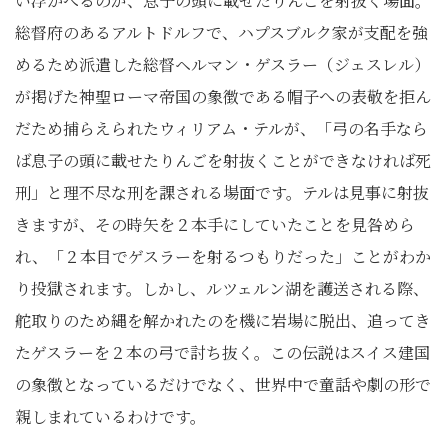
い浮かべるのが、息子の頭に載せたりんごを射抜く場面。
総督府のあるアルトドルフで、ハプスブルク家が支配を強
めるため派遣した総督ヘルマン・ゲスラー（ジェスレル）
が掲げた神聖ローマ帝国の象徴である帽子への表敬を拒ん
だため捕らえられたウィリアム・テルが、「弓の名手なら
ば息子の頭に載せたりんごを射抜くことができなければ死
刑」と理不尽な刑を課される場面です。テルは見事に射抜
きますが、その時矢を２本手にしていたことを見咎めら
れ、「２本目でゲスラーを射るつもりだった」ことがわか
り投獄されます。しかし、ルツェルン湖を護送される際、
舵取りのため縄を解かれたのを機に岩場に脱出、追ってき
たゲスラーを２本の弓で討ち抜く。この伝説はスイス建国
の象徴となっているだけでなく、世界中で童話や劇の形で
親しまれているわけです。