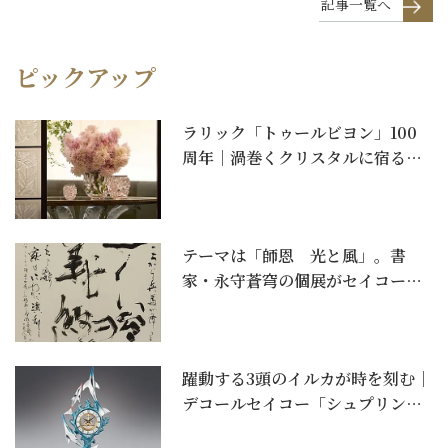
記事一覧へ
ピックアップ
ラリック「トゥールビヨン」100
周年｜渦巻くクリスタルに宿る一
世紀の美。コーラル...
テーマは「師恩 光と風」。書
家・永守蒼穹の個展がセイコーハ
ウスホール（銀座・和光...
躍動する3頭のイルカが時を刻む｜
デコールセイコー「シュプリンゲ
ンクロック 翔」