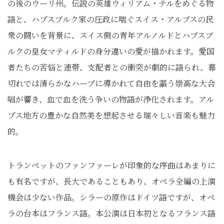
の後のウーリ州。伝説の英雄ウィリアム・テルをめぐる物
語と、ハプスブルク家の圧政に喘ぐスイス・アルプスの民
衆の闘いを背景に、スイス側の青年アルノルドとハプスブ
ルクの皇女マティルドの身分違いの愛が描かれます。愛国
者たちの苦悩と連帯、支配者との衝突が劇的に語られ、幕
切れでは清らかなハープに導かれて自由を謳う崇高な大合
唱が響き、血で血を洗う争いの物語が浄化されます。アル
プス地方の豊かな自然美を想起させる瑞々しい音楽も魅力
的。
トランペットのファンファーレが印象的な序曲はあまりに
も有名ですが、長大であることもあり、オペラ全編の上演
機会は少ない作品。シラーの原作はドイツ語ですが、オペ
ラの台本はフランス語。本公演は日本初となるフランス語