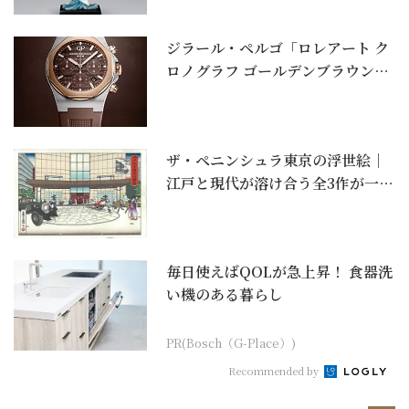
ジラール・ペルゴ「ロレアート ク
ロノグラフ ゴールデンブラウン」
｜ラグスポ全盛の...
ザ・ペニンシュラ東京の浮世絵｜
江戸と現代が溶け合う全3作が一般
購入可能に
毎日使えばQOLが急上昇！ 食器洗
い機のある暮らし
PR(Bosch（G-Place）)
Recommended by