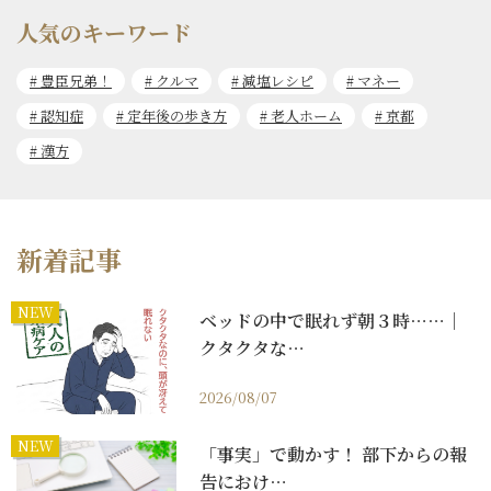
人気のキーワード
豊臣兄弟！
クルマ
減塩レシピ
マネー
認知症
定年後の歩き方
老人ホーム
京都
漢方
新着記事
NEW
ベッドの中で眠れず朝３時……｜
クタクタな…
2026/08/07
NEW
「事実」で動かす！ 部下からの報
告におけ…