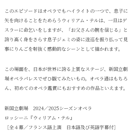
このエピソードはオペラでもハイライトの一つで、息子に
矢を向けることをためらうウィリアム・テルは、一旦はゲ
スラーに命乞いをしますが、「お父さんの腕を信じる」と
誇り高く身をさらす息子ジェミの姿に逡巡を振り払って見
事にりんごを射抜く感動的なシーンとして描かれます。
この場面を、日本が世界に誇る上質なステージ、新国立劇
場オペラパレスでぜひ観てみたいもの。オペラ通はもちろ
ん、初めてのオペラ鑑賞にもおすすめの作品といえます。
新国立劇場 2024／2025シーズンオペラ
ロッシーニ『ウィリアム・テル』
［全４幕／フランス語上演 日本語及び英語字幕付］