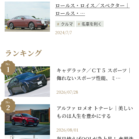
ロールス・ロイス／スペクター｜
ロールス・…
クルマ
名車を利く
2024/7/7
ランキング
No.
キャデラック／ＣＴ５ スポーツ｜
侮れないスポーツ性能、ミ…
2026/07/28
No.
アルファ ロメオ トナーレ｜美しい
ものは人生を豊かにする
2026/08/01
毎日使えばQOLが急上昇！ 食器洗