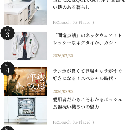
い機のある暮らし
PR(Bosch（G-Place）)
No.
「画竜点睛」のネックウェア！ド
レッシーなネクタイか、カジ…
2026/07/30
No.
テンポが良くて登場キャラがすぐ
好きになる！スペシャル時代…
2026/08/02
愛用者だからこそわかるボッシュ
食器洗い機５つの魅力
PR(Bosch（G-Place）)
No.