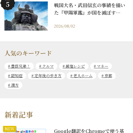
戦国大名・武田信玄の事績を描い
た『甲陽軍鑑』が国を滅ぼす…
2026/08/02
人気のキーワード
豊臣兄弟！
クルマ
減塩レシピ
マネー
認知症
定年後の歩き方
老人ホーム
京都
漢方
新着記事
NEW
Google翻訳をChromeで使う基