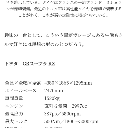
さを誇示している。タイヤはフランスの一流ブランド ミシュラ
ンが標準装備。最近のトヨタ車は高性能タイヤを標準で装着する
ことが多く、これが高い走破性に結びついている。
趣味の一台として、こういう車がガレージにある生活もク
ルマ好きには理想の形のひとつだろう。
トヨタ GRスープラ RZ
全長×全幅×全高
4380×1865×1295mm
ホイールベース
2470mm
車両重量
1520kg
エンジン
直列６気筒 2997cc
最高出力
387ps／5800rpm
最大トルク
500Nm／1800～5000rpm