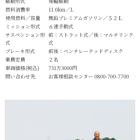
駆動形式
後輪駆動
燃料消費率
11.0km／L
使用燃料／容量
無鉛プレミアムガソリン／５２Ｌ
ミッション形式
６速手動式
サスペンション形
前：ストラット式／後：マルチリンク
式
式
ブレーキ形式
前後：ベンチレーテッドディスク
乗員定員
２名
車両価格(税込)
731万3000円
問い合わせ先
お客様相談センター 0800-700-7700