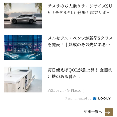
テスラの６人乗りラージサイズSU
V「モデルYL」登場！試乗リポー
ト
メルセデス・ベンツが新型Sクラス
を発表！｜熟成のその先にある革
新
毎日使えばQOLが急上昇！ 食器洗
い機のある暮らし
PR(Bosch（G-Place）)
Recommended by
記事一覧へ