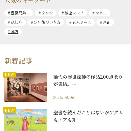
豊臣兄弟！
クルマ
減塩レシピ
マネー
認知症
定年後の歩き方
老人ホーム
京都
漢方
新着記事
NEW
稀代の浮世絵師の作品200点余り
が集結。…
2026/08/06
NEW
聖書を読んだことはないがアダム
もノアも知…