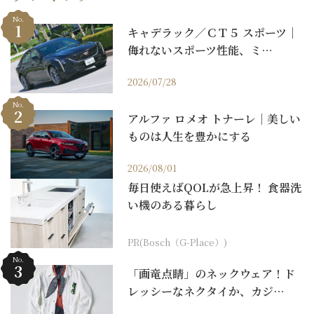
No.
キャデラック／ＣＴ５ スポーツ｜
侮れないスポーツ性能、ミ…
2026/07/28
No.
アルファ ロメオ トナーレ｜美しい
ものは人生を豊かにする
2026/08/01
毎日使えばQOLが急上昇！ 食器洗
い機のある暮らし
PR(Bosch（G-Place）)
No.
「画竜点睛」のネックウェア！ド
レッシーなネクタイか、カジ…