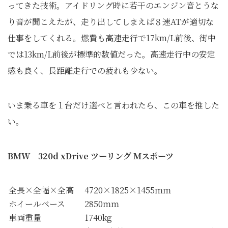
ってきた技術。アイドリング時に若干のエンジン音とうな
り音が聞こえたが、走り出してしまえば８速ATが適切な
仕事をしてくれる。燃費も高速走行で17km/L前後、街中
では13km/L前後が標準的数値だった。高速走行中の安定
感も良く、長距離走行での疲れも少ない。
いま乗る車を１台だけ選べと言われたら、この車を推した
い。
BMW 320d xDrive ツーリング Ｍスポーツ
全長×全幅×全高
4720×1825×1455ｍｍ
ホイールベース
2850ｍｍ
車両重量
1740kg