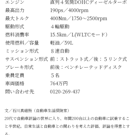
エンジン
直列４気筒DOHCディーゼルターボ
最高出力
190ps／4000rpm
最大トルク
400Nm／1750～2500rpm
駆動形式
４輪駆動
燃料消費率
15.5km／L(WLTCモード）
使用燃料／容量
軽油／59L
ミッション形式
８速自動
サスペンション形式
前：ストラット式／後：５リンク式
ブレーキ形式
前後：ベンチレーテッドディスク
乗員定員
５名
車両価格
764万円
問い合わせ先
0120-269-437
文／石川真禧照（自動車生活探険家）
20代で自動車評論の世界に入り、年間200台以上の自動車に試乗するこ
と半世紀。日常生活と自動車との関わりを考えた評価、評論を得意とす
る。