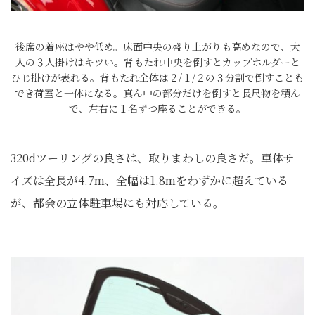
後席の着座はやや低め。床面中央の盛り上がりも高めなので、大
人の３人掛けはキツい。背もたれ中央を倒すとカップホルダーと
ひじ掛けが表れる。背もたれ全体は２/１/２の３分割で倒すことも
でき荷室と一体になる。真ん中の部分だけを倒すと長尺物を積ん
で、左右に１名ずつ座ることができる。
320dツーリングの良さは、取りまわしの良さだ。車体サ
イズは全長が4.7m、全幅は1.8mをわずかに超えている
が、都会の立体駐車場にも対応している。