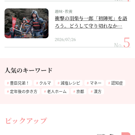
趣味･教養
衝撃の羽柴与一郎「初陣死」を語
ろう。どうして守り切れなか…
2026/07/26
No.
人気のキーワード
豊臣兄弟！
クルマ
減塩レシピ
マネー
認知症
定年後の歩き方
老人ホーム
京都
漢方
ピックアップ