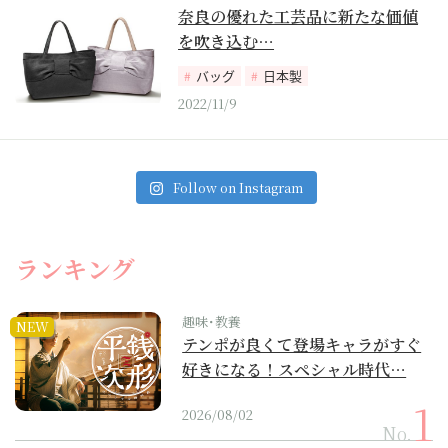
奈良の優れた工芸品に新たな価値
を吹き込む…
バッグ
日本製
2022/11/9
Follow on Instagram
ランキング
趣味･教養
NEW
テンポが良くて登場キャラがすぐ
好きになる！スペシャル時代…
2026/08/02
No.