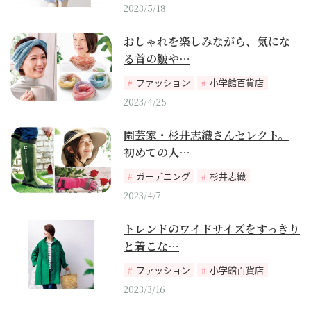
2023/5/18
おしゃれを楽しみながら、気にな
る首の皺や…
ファッション
小学館百貨店
2023/4/25
園芸家・杉井志織さんセレクト。
初めての人…
ガーデニング
杉井志織
2023/4/7
トレンドのワイドサイズをすっきり
と着こな…
ファッション
小学館百貨店
2023/3/16