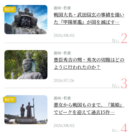
趣味･教養
NEW
戦国大名・武田信玄の事績を描い
た『甲陽軍鑑』が国を滅ぼす…
2026/08/02
No.
趣味･教養
豊臣秀吉の甥・秀次の切腹はどの
ように行われたのか？
2026/07/26
No.
趣味･教養
NEW
悪女から戦国ものまで。『篤姫』
でピークを迎えて過去15作…
2026/08/02
No.