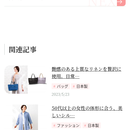
関連記事
艶感のある上質なリネンを贅沢に
使用。日常…
バッグ
日本製
2023/5/23
50代以上の女性の体形に合う、美
しいシル…
ファッション
日本製