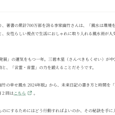
、著書の累計700万部を誇る李家幽竹さんは、「風水は環境
と、女性らしい視点で生活におしゃれに取り入れる風水術が人
「発展」の運気をもつ一年。三碧木星（さんぺきもくせい）が中
動と、「言霊・音霊」の力を鍛えることだそうです。
竹の幸せ風水 2024年版』から、未来日記の書き方と時間を「
第２回は
こちら
。
ものにするためにはどう行動すればよいのか、その秘訣を手に