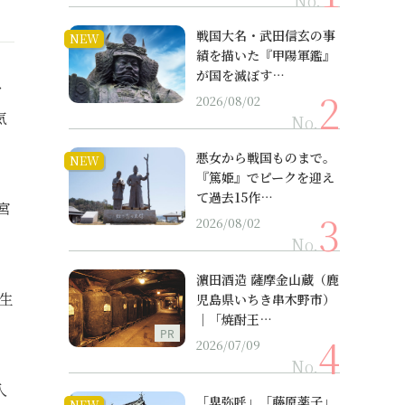
No.
戦国大名・武田信玄の事
NEW
績を描いた『甲陽軍鑑』
が国を滅ぼす…
を
2026/08/02
気
No.
悪女から戦国ものまで。
NEW
『篤姫』でピークを迎え
て過去15作…
宮
2026/08/02
No.
濵田酒造 薩摩金山蔵（鹿
生
児島県いちき串木野市）
｜「焼酎王…
PR
2026/07/09
No.
入
「卑弥呼」「藤原薬子」
NEW