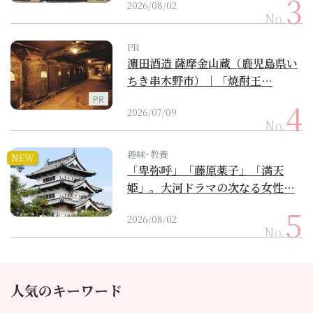
2026/08/02
No.
PR
濵田酒造 薩摩金山蔵（鹿児島県い
ちき串木野市）｜「焼酎王…
PR
2026/07/09
No.
趣味･教養
NEW
「卑弥呼」「藤原薬子」「満天
姫」。大河ドラマの次なる女性…
2026/08/02
No.
人気のキーワード