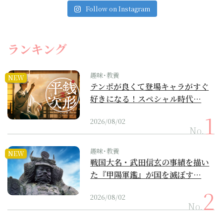
Follow on Instagram
ランキング
趣味･教養
NEW
テンポが良くて登場キャラがすぐ
好きになる！スペシャル時代…
2026/08/02
No.
趣味･教養
NEW
戦国大名・武田信玄の事績を描い
た『甲陽軍鑑』が国を滅ぼす…
2026/08/02
No.