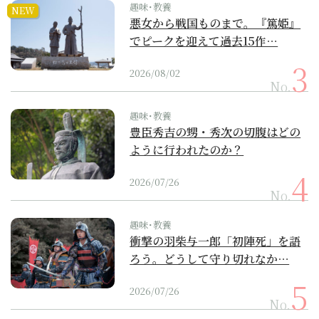
趣味･教養
NEW
悪女から戦国ものまで。『篤姫』
でピークを迎えて過去15作…
2026/08/02
No.
趣味･教養
豊臣秀吉の甥・秀次の切腹はどの
ように行われたのか？
2026/07/26
No.
趣味･教養
衝撃の羽柴与一郎「初陣死」を語
ろう。どうして守り切れなか…
2026/07/26
No.