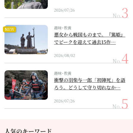
2026/07/26
No.
趣味･教養
NEW
悪女から戦国ものまで。『篤姫』
でピークを迎えて過去15作…
2026/08/02
No.
趣味･教養
衝撃の羽柴与一郎「初陣死」を語
ろう。どうして守り切れなか…
2026/07/26
No.
人気のキーワード