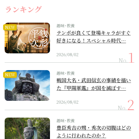
ランキング
趣味･教養
NEW
テンポが良くて登場キャラがすぐ
好きになる！スペシャル時代…
2026/08/02
No.
趣味･教養
NEW
戦国大名・武田信玄の事績を描い
た『甲陽軍鑑』が国を滅ぼす…
2026/08/02
No.
趣味･教養
豊臣秀吉の甥・秀次の切腹はどの
ように行われたのか？