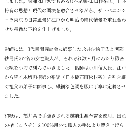
しました。絵師は画家でもあるOZ-尾頭-山口佳祐氏。日本
特有の思想と現代の画法を融合させながら、ザ・ペニンシ
ュラ東京の日常風景に江戸から明治の時代情景を重ね合わ
せた精緻な下絵を仕上げました。
彫師には、3代目関岡扇令に師事した永井沙絵子氏と阿部
紗弓氏の2名の女性職人が、それぞれ数ヶ月にわたり緻密
な線を小刀で刻んでいきました。摺師は小川信人氏。江戸
から続く木版画摺師の系統（日本橋石町松村系）を引き継
ぐ祖父の弟子に師事し、繊細な色調を版に丁寧に定着させ
ました。
和紙は、福井県で手漉きされる越前生漉奉書を使用。国産
の楮（こうぞ）を100%用いて職人の手により漉き上げら