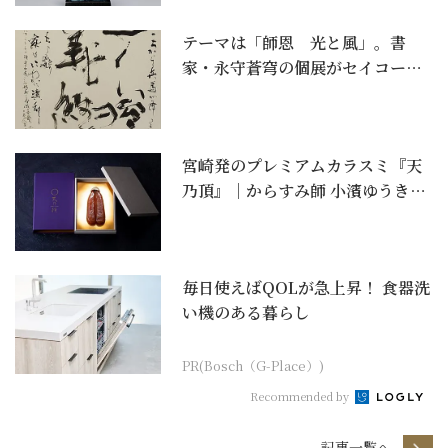
テーマは「師恩 光と風」。書
家・永守蒼穹の個展がセイコーハ
ウスホール（銀座・和光...
宮崎発のプレミアムカラスミ『天
乃頂』｜からすみ師 小濱ゆうきが
10年磨き上げた、...
毎日使えばQOLが急上昇！ 食器洗
い機のある暮らし
PR(Bosch（G-Place）)
Recommended by
記事一覧へ