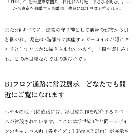
「THE 戸゜任朱邏東京圖ゑ 日比谷の灯篭 あさひを眺む」。西
から東京を俯瞰する鳥瞰図。遠景には江戸城も描かれる。
また3作すべてに、建物の守り神として前身の建物から引
き継がれ、現在は7階部分に鎮座するガーゴイルが隠れキ
ャラとしてどこかに描き込まれています。「探す楽しみ」
も、この浮世絵ならではの遊び心です。
B1フロア通路に常設展示。どなたでも間
近にご覧になれます
ホテルの地下1階通路には、浮世絵制作を紹介するスペー
スが常設されています。ここには浮世絵3作と同一デザイ
ンのキャンバス画（各サイズ：1.36m×2.01m）が展示さ