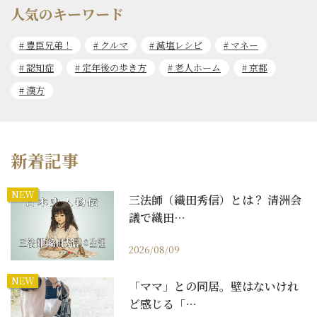
人気のキーワード
豊臣兄弟！
クルマ
減塩レシピ
マネー
認知症
定年後の歩き方
老人ホーム
京都
漢方
新着記事
NEW
三法師（織田秀信）とは？ 清洲会
議で織田…
2026/08/09
NEW
「ママ」との同居。壁はないけれ
ど感じる「…