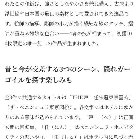
れたこの和紙は、強さとしなやかさを兼ね備え、古来より
浮世絵や日本画の最良の素材として愛されてきた逸品で
す。絵師の描写、彫師の小刀が描く繊細な線のタッチ、摺
師が重ねる微妙な色合い——4者の技が相まって、初摺10
0枚限定の唯一無二の作品が生まれました。
昔と今が交差する3つのシーン。隠れガー
ゴイルを探す楽しみも
全3作に共通するタイトルは「THE 戸゜任朱邏東京圖ゑ」
（ザ・ペニンシュラ東京図絵）。各文字にはホテルにゆか
りのある意味が込められています。「戸゜（ぺ）」は正面
玄関の回転扉、「任（にん）」はペニンシュラ・ホスピタ
リティの思いやり、「朱（しゅ）」はホテル内に息づく赤