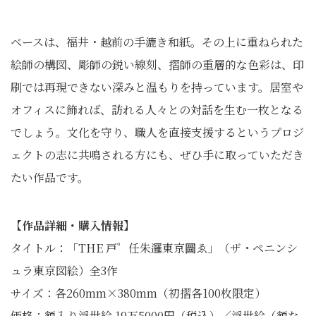
ベースは、福井・越前の手漉き和紙。その上に重ねられた
絵師の構図、彫師の鋭い線刻、摺師の重層的な色彩は、印
刷では再現できない深みと温もりを持っています。居室や
オフィスに飾れば、訪れる人々との対話を生む一枚となる
でしょう。文化を守り、職人を直接支援するというプロジ
ェクトの志に共鳴される方にも、ぜひ手に取っていただき
たい作品です。
【作品詳細・購入情報】
タイトル：「THE 戸゜任朱邏東京圖ゑ」（ザ・ペニンシ
ュラ東京図絵）全3作
サイズ：各260mm×380mm（初摺各100枚限定）
価格：額入り浮世絵 19万5000円（税込）／浮世絵（額な