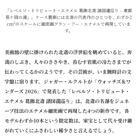
「レベルソ・トリビュート・エナメル 葛飾北斎 諸国瀧巡り ‒ 東都
葵ケ岡の滝」。ケース裏側には北斎の代表作のひとつを、わずか2
cm²のスケールに細密画グラン・フー・エナメルで再現していま
す。
美術館の壁に掛けられた北斎の浮世絵を眺めていると、奔
流のしぶき、人々のささやき、苔むす岩肌の冷たさまでが
伝わってくるかのようです。その芸術が、いま腕時計の文
字盤に宿ります。ジャガー・ルクルトが「ウォッチズ＆ワ
ンダーズ 2026」で発表した「レベルソ・トリビュート・
エナメル 葛飾北斎 諸国瀧巡り」は、北斎の名瀑をジュネ
ーブ技法のエナメル細密画で再現した4つの新作です。各
モデルわずか10本という限定数は、家宝として代々受け継
がれていくにふさわしい稀少さと言えるでしょう。