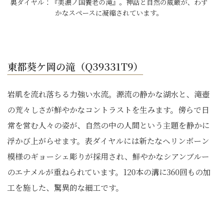
裏ダイヤル：『美濃ノ国養老の滝』。神話と自然の威厳が、わず
かなスペースに凝縮されています。
東都葵ケ岡の滝（Q39331T9）
岩肌を流れ落ちる力強い水流。源流の静かな湖水と、滝壺
の荒々しさが鮮やかなコントラストを生みます。傍らで日
常を営む人々の姿が、自然の中の人間という主題を静かに
浮かび上がらせます。表ダイヤルには新たなヘリンボーン
模様のギョーシェ彫りが採用され、鮮やかなシアンブルー
のエナメルが重ねられています。120本の溝に360回もの加
工を施した、驚異的な細工です。