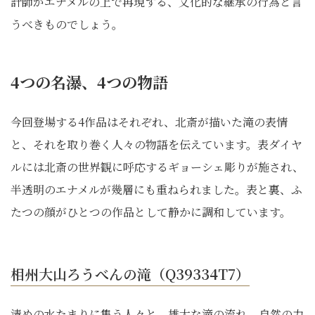
計師がエナメルの上で再現する、文化的な継承の行為と言
うべきものでしょう。
4つの名瀑、4つの物語
今回登場する4作品はそれぞれ、北斎が描いた滝の表情
と、それを取り巻く人々の物語を伝えています。表ダイヤ
ルには北斎の世界観に呼応するギョーシェ彫りが施され、
半透明のエナメルが幾層にも重ねられました。表と裏、ふ
たつの顔がひとつの作品として静かに調和しています。
相州大山ろうべんの滝（Q39334T7）
清めの水たまりに集う人々と、雄大な滝の流れ。自然の力