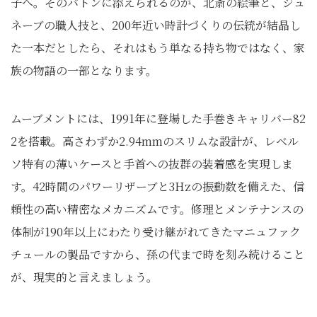
子へ。そのバトンに添えられるのが、北斎の絵筆と、ジュ
ネーブの職人技と、200年近い時計づくりの伝統が結晶し
た一本だとしたら、それはもう単なる持ち物ではなく、家
族の物語の一部となります。
ムーブメントには、1991年に登場した手巻きキャリバー82
2を搭載。高さわずか2.94mmのスリムな設計が、レベル
ソ特有の薄いケースと手首への抜群の装着感を実現しま
す。42時間のパワーリザーブと3Hzの振動数を備えた、信
頼性の高い精密なメカニズムです。修理とメンテナンスの
体制が190年以上にわたり受け継がれてきたマニュファク
チュールの製品ですから、孫の代まで時を刻み続けること
が、現実的と言えましょう。