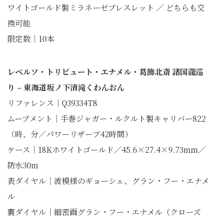
ワイトゴールド製ミラネーゼブレスレット ／ どちらも交
換可能
限定数｜10本
レベルソ・トリビュート・エナメル・葛飾北斎 諸国瀧巡
り ‒ 東海道坂ノ下清滝くわんおん
リファレンス｜Q39334T8
ムーブメント｜手巻ジャガー・ルクルト製キャリバー822
（時、分／パワーリザーブ42時間）
ケース｜18Kホワイトゴールド／45.6×27.4×9.73mm／
防水30m
表ダイヤル｜波模様のギョーシェ、グラン・フー・エナメ
ル
裏ダイヤル｜細密画グラン・フー・エナメル（クローズ