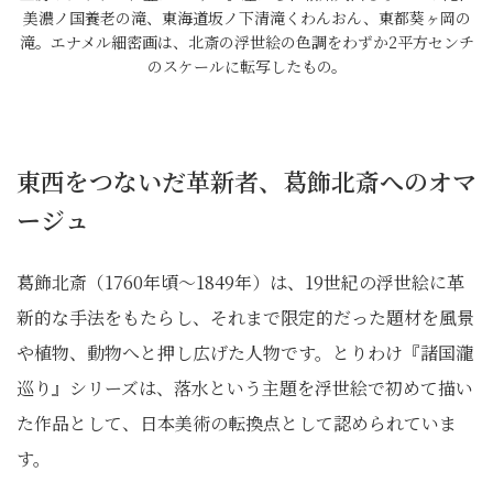
美濃ノ国養老の滝、東海道坂ノ下清滝くわんおん、東都葵ヶ岡の
滝。エナメル細密画は、北斎の浮世絵の色調をわずか2平方センチ
のスケールに転写したもの。
東西をつないだ革新者、葛飾北斎へのオマ
ージュ
葛飾北斎（1760年頃〜1849年）は、19世紀の浮世絵に革
新的な手法をもたらし、それまで限定的だった題材を風景
や植物、動物へと押し広げた人物です。とりわけ『諸国瀧
巡り』シリーズは、落水という主題を浮世絵で初めて描い
た作品として、日本美術の転換点として認められていま
す。