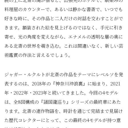
腕の上に北斎の滝が宿ると、出張先のホテルで、馴染みの
料理屋のカウンターで、あるいは静かな書斎で、いつでも
好きな時に、その作品と二人だけの対話を交わすことがで
きます。額装された絵を見上げるのではなく、手元に引き
寄せ、光の角度を変えながら、エナメルの透明な層の奥に
ある北斎の世界を覗き込む。これは間違いなく、新しい芸
術鑑賞の作法と言えるでしょう。
ジャガー・ルクルトが北斎の作品をテーマにレベルソを発
表するのは、2018年の『神奈川沖浪裏』に始まり、2021
年・2022年・2023年と続いてきました。今回の4モデル
は、全8図構成の『諸国瀧巡り』シリーズの最終章にあた
ります。北斎の連作物語を、時計を通じて完結まで見届け
た歴代コレクターにとって、この最終の4モデルが持つ意