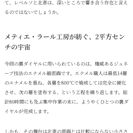
て、レベルソと北斎は、深いところで響き合う存在と言え
るのではないでしょうか。
メティエ・ラール工房が紡ぐ、2平方セン
チの宇宙
今回の裏ダイヤルに用いられているのは、権威あるジュネ
ーブ技法のエナメル細密画です。エナメル職人は最低14層
のエナメルを重ね、各層を800℃で焼成しては完全に硬化
させ、次の層を塗布する、という工程を繰り返します。総
計80時間にも及ぶ集中作業の末に、ようやくひとつの裏ダ
イヤルが完成します。
しかも、その舞台は北斎の原画とは比較にならない小ささ