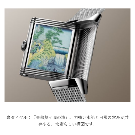
裏ダイヤル：『東都葵ケ岡の滝』。力強い水流と日常の営みが共
存する、北斎らしい構図です。