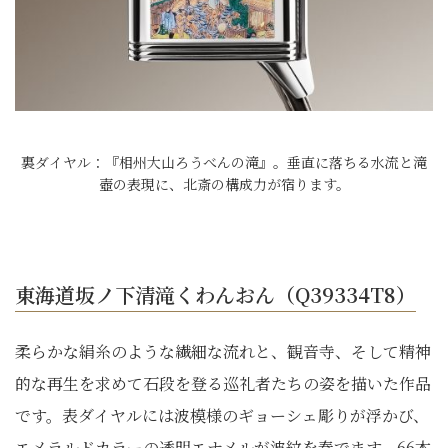
裏ダイヤル：『相州大山ろうべんの滝』。垂直に落ちる水流と滝
壺の表現に、北斎の構成力が宿ります。
東海道坂ノ下清滝くわんおん（Q39334T8）
柔らかな絹糸のような繊細な流れと、観音寺、そして精神
的な再生を求めて石段を登る巡礼者たちの姿を描いた作品
です。表ダイヤルには波模様のギョーシェ彫りが浮かび、
エメラルドカラーの透明エナメルが波紋を奏でます。66本