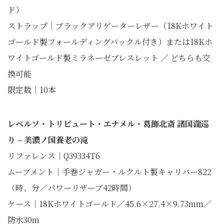
ド）
ストラップ｜ブラックアリゲーターレザー（18Kホワイト
ゴールド製フォールディングバックル付き）または18Kホ
ワイトゴールド製ミラネーゼブレスレット ／ どちらも交
換可能
限定数｜10本
レベルソ・トリビュート・エナメル・葛飾北斎 諸国瀧巡
り ‒ 美濃ノ国養老の滝
リファレンス｜Q39334T6
ムーブメント｜手巻ジャガー・ルクルト製キャリバー822
（時、分／パワーリザーブ42時間）
ケース｜18Kホワイトゴールド／45.6×27.4×9.73mm／
防水30m