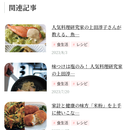
関連記事
人気料理研究家の上田淳子さんが
教える、魚…
食生活
レシピ
2023/8/3
味つけは塩のみ！ 人気料理研究家
の上田淳…
食生活
レシピ
2023/7/20
家計と健康の味方「米粉」を上手
に使いこな…
食生活
レシピ