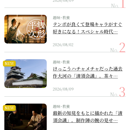
2026/08/09
No.
趣味･教養
テンポが良くて登場キャラがすぐ
好きになる！スペシャル時代…
2026/08/02
No.
趣味･教養
NEW
けっこうハチャメチャだった過去
作大河の「清須会議」。茶々…
2026/08/09
No.
趣味･教養
NEW
最新の知見をもとに描かれた「清
須会議」。制作陣の腕の見せ…