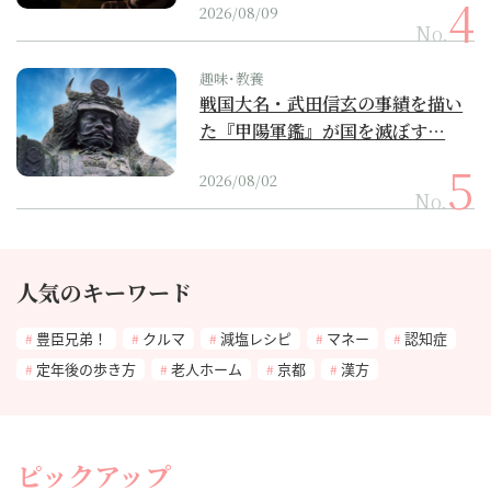
2026/08/09
No.
趣味･教養
戦国大名・武田信玄の事績を描い
た『甲陽軍鑑』が国を滅ぼす…
2026/08/02
No.
人気のキーワード
豊臣兄弟！
クルマ
減塩レシピ
マネー
認知症
定年後の歩き方
老人ホーム
京都
漢方
ピックアップ