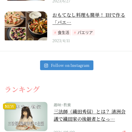
2023/6/27
おもてなし料理も簡単！ IHで作る
「パエ…
食生活
パエリア
2023/4/11
Follow on Instagram
ランキング
趣味･教養
NEW
三法師（織田秀信）とは？ 清洲会
議で織田家の後継者となっ…