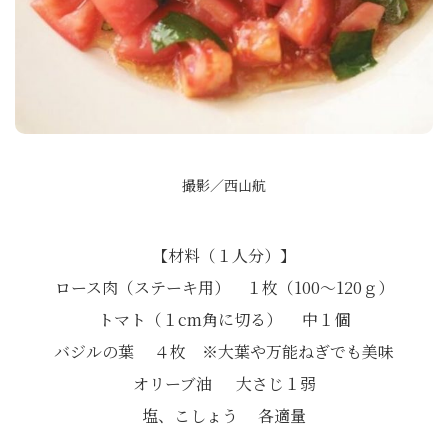
撮影／西山航
【材料（１人分）】
ロース肉（ステーキ用） １枚（100〜120ｇ）
トマト（１cm角に切る） 中１個
バジルの葉 ４枚 ※大葉や万能ねぎでも美味
オリーブ油 大さじ１弱
塩、こしょう 各適量