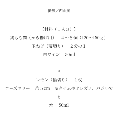
撮影／西山航
【材料（１人分）】
鶏もも肉（から揚げ用） ４～５個（120～150ｇ）
玉ねぎ（薄切り） ２分の１
白ワイン 50ml
Ａ
レモン（輪切り） １枚
ローズマリー 約５cm ※タイムやオレガノ、バジルで
も
水 50ml