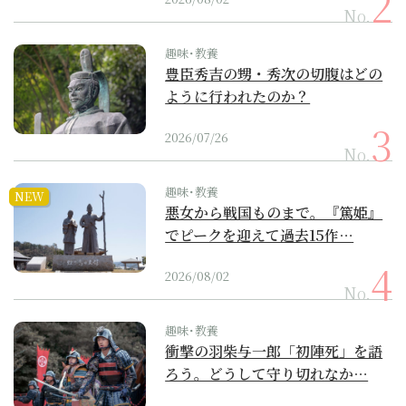
No.
趣味･教養
豊臣秀吉の甥・秀次の切腹はどの
ように行われたのか？
2026/07/26
No.
趣味･教養
NEW
悪女から戦国ものまで。『篤姫』
でピークを迎えて過去15作…
2026/08/02
No.
趣味･教養
衝撃の羽柴与一郎「初陣死」を語
ろう。どうして守り切れなか…