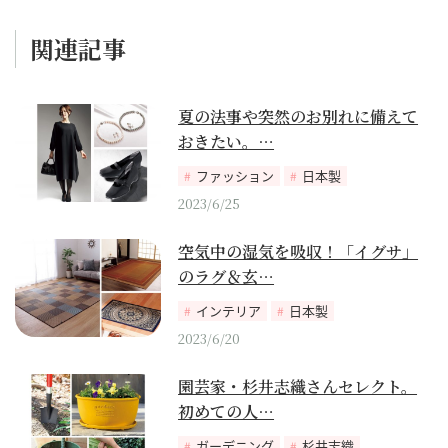
関連記事
夏の法事や突然のお別れに備えて
おきたい。…
ファッション
日本製
2023/6/25
空気中の湿気を吸収！「イグサ」
のラグ＆玄…
インテリア
日本製
2023/6/20
園芸家・杉井志織さんセレクト。
初めての人…
ガーデニング
杉井志織