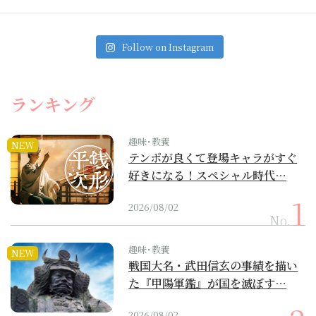
Follow on Instagram
ランキング
趣味･教養
NEW
テンポが良くて登場キャラがすぐ
好きになる！スペシャル時代…
2026/08/02
No.
趣味･教養
NEW
戦国大名・武田信玄の事績を描い
た『甲陽軍鑑』が国を滅ぼす…
2026/08/02