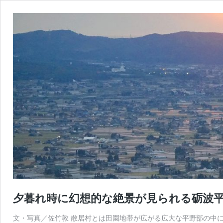
夕暮れ時に幻想的な絶景が見られる砺波
文・写真／佐竹敦 散居村とは田園地帯が広がる広大な平野部の中