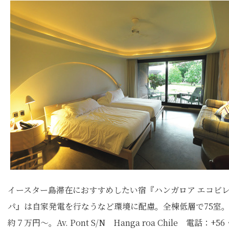
イースター島滞在におすすめしたい宿『ハンガロア エコビ
パ』は自家発電を行なうなど環境に配慮。全棟低層で75室
約７万円〜。Av. Pont S/N Hanga roa Chile 電話：+56