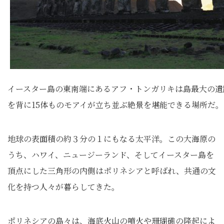
イースター島の東南端にあるアフ・トンガリキは島最大の遺
を背に15体ものモアイが立ち並ぶ絶景を堪能できる場所だ。
地球の表面積の約３分の１にもなる太平洋。この大海原の
うち、ハワイ、ニュージーランド、そしてイースター島を
頂点にした三角形の内側はポリネシアと呼ばれ、共通の文
化を持つ人々が暮らしてきた。
ポリネシアの島々は、海底火山の噴火や珊瑚礁の隆起によ