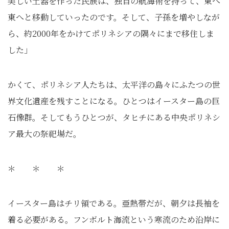
美しい土器を作った民族は、独自の航海術を持って、東へ
東へと移動していったのです。そして、子孫を増やしなが
ら、約2000年をかけてポリネシアの隅々にまで移住しま
した」
かくて、ポリネシア人たちは、太平洋の島々にふたつの世
界文化遺産を残すことになる。ひとつはイースター島の巨
石像群。そしてもうひとつが、タヒチにある中央ポリネシ
ア最大の祭祀場だ。
＊ ＊ ＊
イースター島はチリ領である。亜熱帯だが、朝夕は長袖を
着る必要がある。フンボルト海流という寒流のため沿岸に