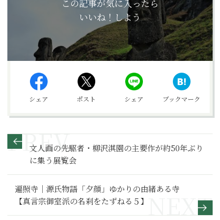
この記事が気に入ったら
いいね！しよう
シェア
ポスト
シェア
ブックマーク
文人画の先駆者・柳沢淇園の主要作が約50年ぶり
に集う展覧会
遍照寺｜源氏物語「夕顔」ゆかりの由緒ある寺
【真言宗御室派の名刹をたずねる５】