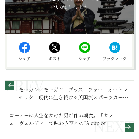
いいね！しよう
シェア
ポスト
シェア
ブックマーク
モーガン／モーガン プラス フォー オートマ
チック｜現代に生き続ける英国流スポーツカー。
２シーターオープンの神髄に触れる【石川真禧照
の名車を利く】
コーヒーに人生をかけた男が作る朝食。「カフ
ェ・ヴェルディ」で味わう至福の“A cup of
moment”【京都で朝ごはんを】