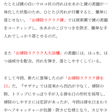
たとえば鏡の白いウロコ状の汚れは水あかと鏡の表面が一
体化した状態のため、ひとたび汚れが付着すると、簡単に
落とせない。
「お掃除ラクラク鏡」
では炭素膜で鏡の表面
をコーティングし、水あかのこびりつきを防ぎ、簡単な手
入れでしっかり落とせるのだ。
また
「お掃除ラクラク人大浴槽」
の表面には、はっ水、は
つ油成分を配合。汚れを弾き、落としやすくしている。
そして今回、新たに登場したのが
「お掃除ラクラク排水
口」
だ。『サザナ』では従来から凹凸が少なく、掃除の
際、トラップにすっぽり手が入る排水口の形状を採用し、
掃除のしやすさには定評があったが、今回は排水口まわり
やヘアキャッチャーが抗菌・防カビ仕様となり、カビやヌ