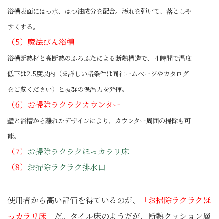
浴槽表面にはっ水、はつ油成分を配合。汚れを弾いて、落としや
すくする。
（5）魔法びん浴槽
浴槽断熱材と高断熱のふろふたによる断熱構造で、４時間で温度
低下は2.5度以内（※詳しい諸条件は同社ームページやカタログ
をご覧ください）と抜群の保温力を発揮。
（6）お掃除ラクラクカウンター
壁と浴槽から離れたデザインにより、カウンター周囲の掃除も可
能。
（7）
お掃除ラクラクほっカラリ床
（8）
お掃除ラクラク排水口
使用者から高い評価を得ているのが、
「お掃除ラクラクほ
っカラリ床」
だ。タイル床のようだが、断熱クッション層