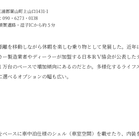
浦郡葉山町上山口1431-1
090・6273・0138
須賀道路・逗子ICから約５分
距離を移動しながら休暇を楽しむ乗り物として発展した。近年
カー製造業者やディーラーが加盟する日本ＲＶ協会が公表した
１万台のペースで増加傾向にあるのだとか。多様化するライフ
に選べるオプションの幅も広い。
をベースに車中泊仕様のシェル（車室空間）を載せたり、内装