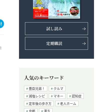
試し読み
定期購読
た
人気のキーワード
豊臣兄弟！
クルマ
減塩レシピ
マネー
認知症
定年後の歩き方
老人ホーム
京都
漢方