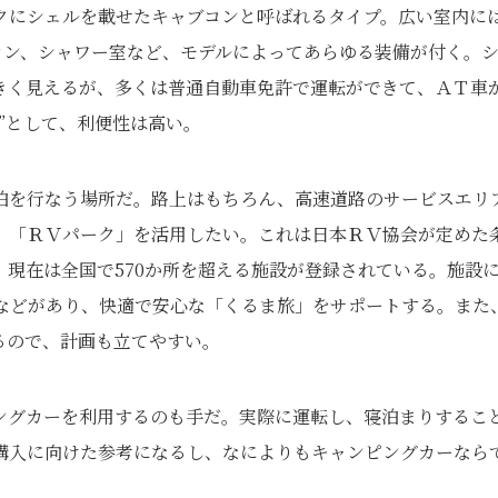
クにシェルを載せたキャブコンと呼ばれるタイプ。広い室内に
コン、シャワー室など、モデルによってあらゆる装備が付く。
きく見えるが、多くは普通自動車免許で運転ができて、ＡＴ車
”として、利便性は高い。
泊を行なう場所だ。路上はもちろん、高速道路のサービスエリ
、「ＲＶパーク」を活用したい。これは日本ＲＶ協会が定めた
現在は全国で570か所を超える施設が登録されている。施設
場などがあり、快適で安心な「くるま旅」をサポートする。また
るので、計画も立てやすい。
ングカーを利用するのも手だ。実際に運転し、寝泊まりするこ
購入に向けた参考になるし、なによりもキャンピングカーなら