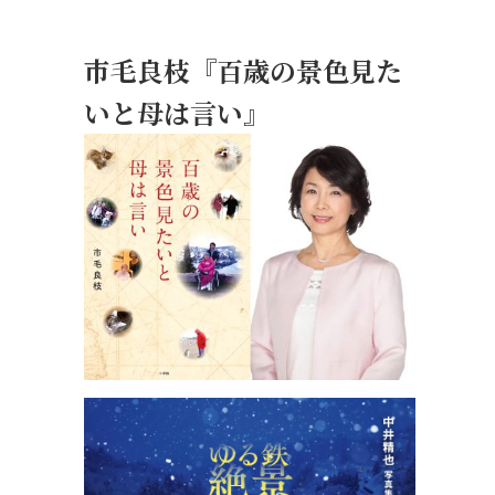
市毛良枝『百歳の景色見た
いと母は言い』