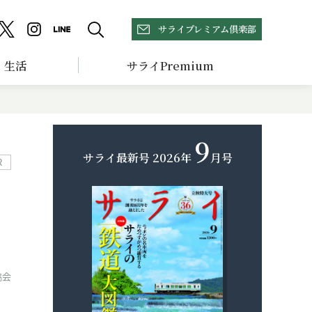
サライプレミアム倶楽部
生活
サライPremium
9
サライ最新号
2026年
月号
R
協会