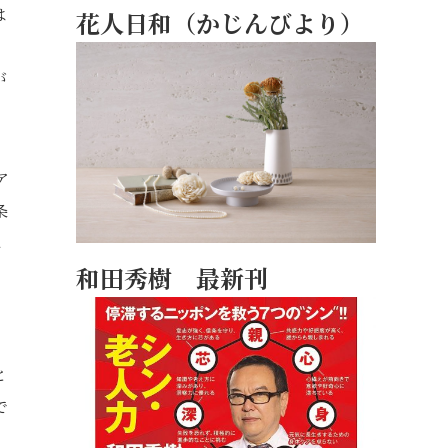
は
花人日和（かじんびより）
シ
が
ア
条
に
和田秀樹 最新刊
、
と
で