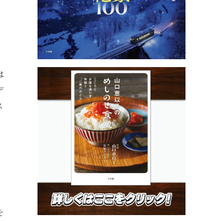
は
デ
ス
を