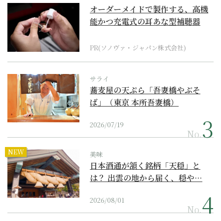
オーダーメイドで製作する、高機
能かつ充電式の耳あな型補聴器
PR(ソノヴァ・ジャパン株式会社)
サライ
蕎麦屋の天ぷら「吾妻橋やぶそ
ば」（東京 本所吾妻橋）
2026/07/19
No.
NEW
美味
日本酒通が頷く銘柄「天穏」と
は？ 出雲の地から届く、穏や…
2026/08/01
No.