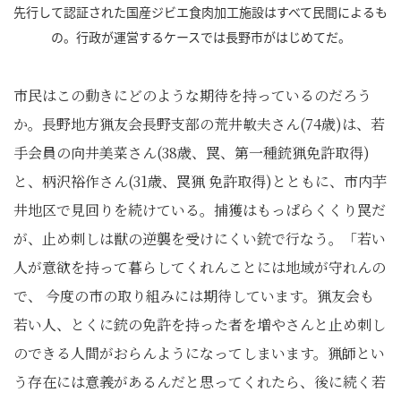
先行して認証された国産ジビエ食肉加工施設はすべて民間によるも
の。行政が運営するケースでは長野市がはじめてだ。
市民はこの動きにどのような期待を持っているのだろう
か。長野地方猟友会長野支部の荒井敏夫さん(74歳)は、若
手会員の向井美菜さん(38歳、罠、第一種銃猟免許取得)
と、柄沢裕作さん(31歳、罠猟 免許取得)とともに、市内芋
井地区で見回りを続けている。捕獲はもっぱらくくり罠だ
が、止め刺しは獣の逆襲を受けにくい銃で行なう。「若い
人が意欲を持って暮らしてくれんことには地域が守れんの
で、 今度の市の取り組みには期待しています。猟友会も
若い人、とくに銃の免許を持った者を増やさんと止め刺し
のできる人間がおらんようになってしまいます。猟師とい
う存在には意義があるんだと思ってくれたら、後に続く若