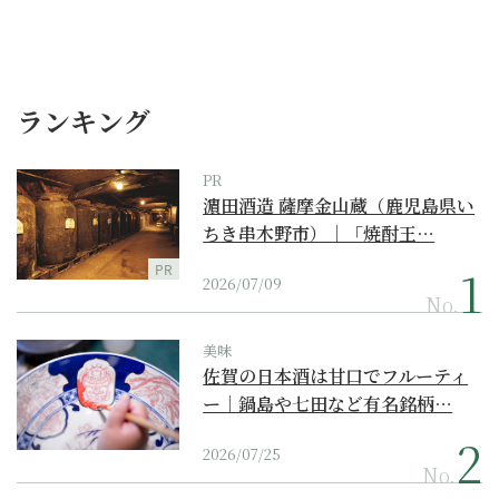
ランキング
PR
濵田酒造 薩摩金山蔵（鹿児島県い
ちき串木野市）｜「焼酎王…
PR
2026/07/09
No.
美味
佐賀の日本酒は甘口でフルーティ
ー｜鍋島や七田など有名銘柄…
2026/07/25
No.