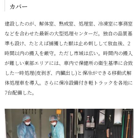
カバー
建設したのが、解体室、熟成室、処理室、冷凍室に事務室
などを合わせた最新の大型処理センターだ。独自の品質基
準も設け、たとえば捕獲した獣は止め刺しして放血後、2
時間以内の搬入を厳守。ただし市域は広い。時間内の搬入
が難しい東部エリアには、車内で保健所の衛生基準に合致
した一時処理(皮剥ぎ、内臓出し)と保冷ができる移動式解
体処理車を導入。さらに保冷設備付き軽トラックを各地に
7台配備した。