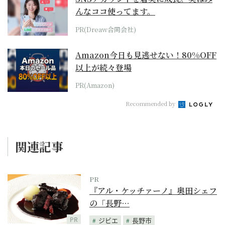
んなココ使ってます。
PR(Dreaw合同会社)
Amazon今日も見逃せない！80%OFF
以上が続々登場
PR(Amazon)
Recommended by
関連記事
PR
『アル・ケッチァーノ』奥田シェフ
の「長野…
PR
ジビエ
長野市