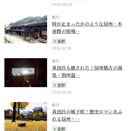
2020/10/30
旅行
時が止まったかのような信州・木
曽路の宿場…
長野
2016/12/18
旅行
真田氏も癒された！信州最古の湯
処・別所温…
長野
2016/12/18
旅行
真田氏の城下町！歴史ロマンあふ
れる信州・…
長野