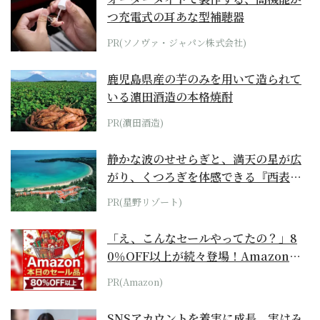
つ充電式の耳あな型補聴器
PR(ソノヴァ・ジャパン株式会社)
鹿児島県産の芋のみを用いて造られて
いる濵田酒造の本格焼酎
PR(濵田酒造)
静かな波のせせらぎと、満天の星が広
がり、くつろぎを体感できる『西表島
ホテル by...
PR(星野リゾート)
「え、こんなセールやってたの？」8
0％OFF以上が続々登場！Amazonの
本気が...
PR(Amazon)
SNSアカウントを着実に成長。実はみ