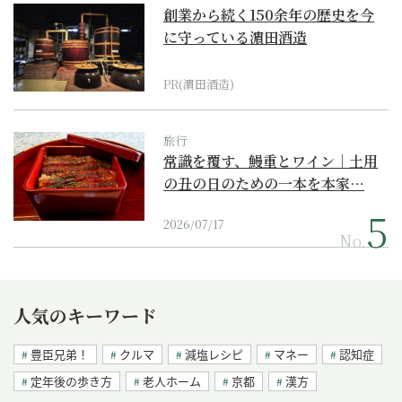
創業から続く150余年の歴史を今
に守っている濵田酒造
PR(濵田酒造)
旅行
常識を覆す、鰻重とワイン｜土用
の丑の日のための一本を本家…
2026/07/17
No.
人気のキーワード
豊臣兄弟！
クルマ
減塩レシピ
マネー
認知症
定年後の歩き方
老人ホーム
京都
漢方