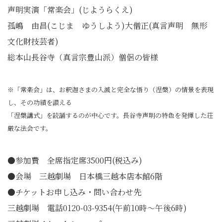
声明実演「常楽会」(じようらくえ)
孤嶋 由昌(こじま ゆうしよう)大僧正(真言声明 無形
文化財技芸者)
総本山長谷寺（真言宗豊山派）僧侶の皆様
※「常楽会」は、お釈迦さまの入滅と完全な悟り（涅槃）の情景を表現
し、その功績を讃える
「涅槃講式」を読誦するのが中心です。長谷寺声明の特色を発揮した荘
厳な法会です。
●参加費 全席指定席3500円(税込み)
●会場 三越劇場 日本橋三越本店本館6階
●チケットお申し込み・問い合わせ先
三越劇場 電話0120-03-9354(午前10時〜午後6時)